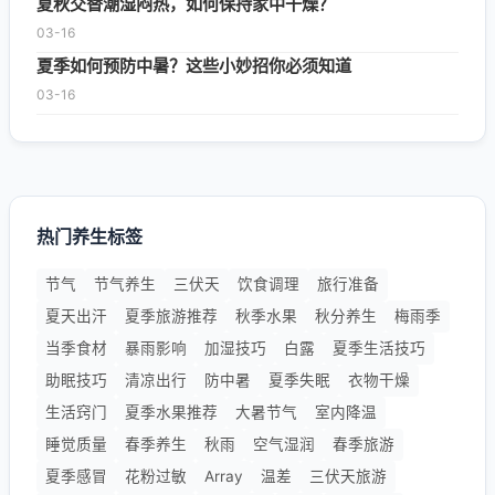
夏秋交替潮湿闷热，如何保持家中干燥？
03-16
夏季如何预防中暑？这些小妙招你必须知道
03-16
热门养生标签
节气
节气养生
三伏天
饮食调理
旅行准备
夏天出汗
夏季旅游推荐
秋季水果
秋分养生
梅雨季
当季食材
暴雨影响
加湿技巧
白露
夏季生活技巧
助眠技巧
清凉出行
防中暑
夏季失眠
衣物干燥
生活窍门
夏季水果推荐
大暑节气
室内降温
睡觉质量
春季养生
秋雨
空气湿润
春季旅游
夏季感冒
花粉过敏
Array
温差
三伏天旅游