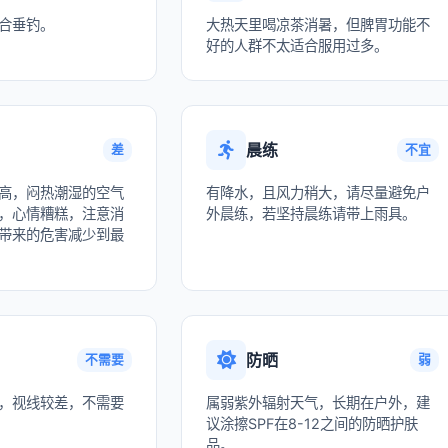
合垂钓。
大热天里喝凉茶消暑，但脾胃功能不
好的人群不太适合服用过多。
晨练
差
不宜
高，闷热潮湿的空气
有降水，且风力稍大，请尽量避免户
，心情糟糕，注意消
外晨练，若坚持晨练请带上雨具。
带来的危害减少到最
防晒
不需要
弱
，视线较差，不需要
属弱紫外辐射天气，长期在户外，建
议涂擦SPF在8-12之间的防晒护肤
品。