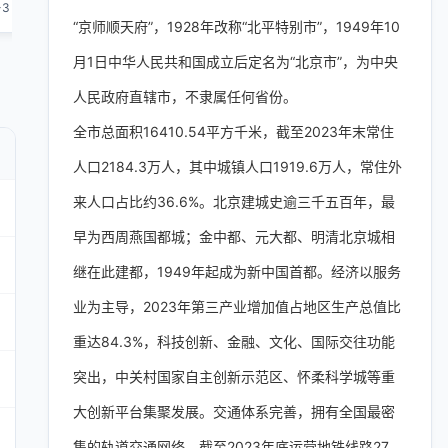
-3
1-3
1-3
1-3
1-3
“京师顺天府”，1928年改称“北平特别市”，1949年10
月1日中华人民共和国成立后定名为“北京市”，为中央
人民政府直辖市，不隶属任何省份。
全市总面积16410.54平方千米，截至2023年末常住
人口2184.3万人，其中城镇人口1919.6万人，常住外
来人口占比约36.6%。北京建城史逾三千五百年，最
早为西周燕国都城；金中都、元大都、明清北京城相
继在此建都，1949年起成为新中国首都。经济以服务
业为主导，2023年第三产业增加值占地区生产总值比
重达84.3%，科技创新、金融、文化、国际交往功能
突出，中关村国家自主创新示范区、怀柔科学城等重
大创新平台集聚发展。交通体系完善，拥有全国最密
集的轨道交通网络，截至2023年底运营地铁线路27