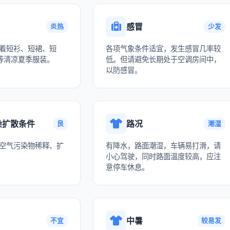
感冒
炎热
少发
着短衫、短裙、短
各项气象条件适宜，发生感冒几率较
等清凉夏季服装。
低。但请避免长期处于空调房间中，
以防感冒。
染扩散条件
路况
良
潮湿
空气污染物稀释、扩
有降水，路面潮湿，车辆易打滑，请
小心驾驶，同时路面温度较高，应注
意停车休息。
中暑
不宜
较易发