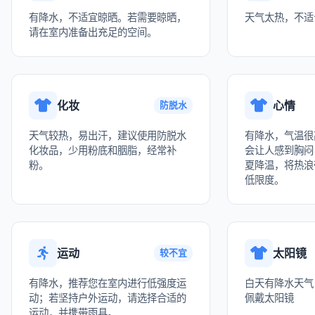
有降水，不适宜晾晒。若需要晾晒，
天气太热，不适
请在室内准备出充足的空间。
化妆
心情
防脱水
天气较热，易出汗，建议使用防脱水
有降水，气温很
化妆品，少用粉底和胭脂，经常补
会让人感到胸闷
粉。
夏降温，将热浪
低限度。
运动
太阳镜
较不宜
有降水，推荐您在室内进行低强度运
白天有降水天气
动；若坚持户外运动，请选择合适的
佩戴太阳镜
运动，并携带雨具。