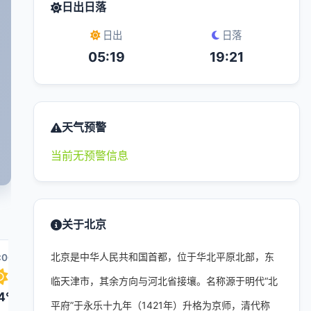
日出日落
日出
日落
05:19
19:21
天气预警
当前无预警信息
关于北京
北京是中华人民共和国首都，位于华北平原北部，东
:00
06:00
07:00
14:00
08:00
0
临天津市，其余方向与河北省接壤。名称源于明代“北
4°
23°
23°
35°
26°
平府”于永乐十九年（1421年）升格为京师，清代称