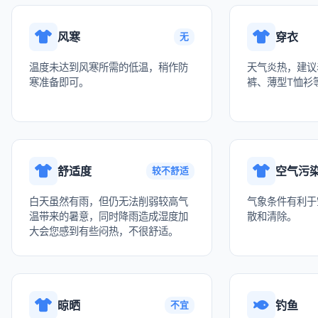
风寒
穿衣
无
温度未达到风寒所需的低温，稍作防
天气炎热，建议
寒准备即可。
裤、薄型T恤衫
舒适度
空气污
较不舒适
白天虽然有雨，但仍无法削弱较高气
气象条件有利于
温带来的暑意，同时降雨造成湿度加
散和清除。
大会您感到有些闷热，不很舒适。
晾晒
钓鱼
不宜