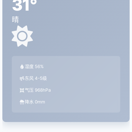
31°
晴
湿度 56%
东风 4-5级
气压 968hPa
降水 0mm