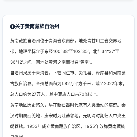
关于黄南藏族自治州
黄南藏族自治州位于青海省东南部，地处青甘川三省交界地
带，地理坐标介于东经100°38′至102°35′，北纬34°37′至
36°12′之间。因地处黄河之南而得名“黄南”。
自治州隶属于青海省，下辖同仁市、尖扎县、泽库县和河南蒙
古族自治县。全州总面积为1.82万平方千米，截至2022年末，
总人口约为27万人，其中藏族人口占70%以上。
黄南地区历史悠久，早在新石器时代就有人类活动的痕迹。秦
汉时期属西羌地，唐宋时为吐蕃领地，元明清时期归入中央王
朝管辖。1953年成立黄南藏族自治区，1955年改称黄南藏族
自治州。