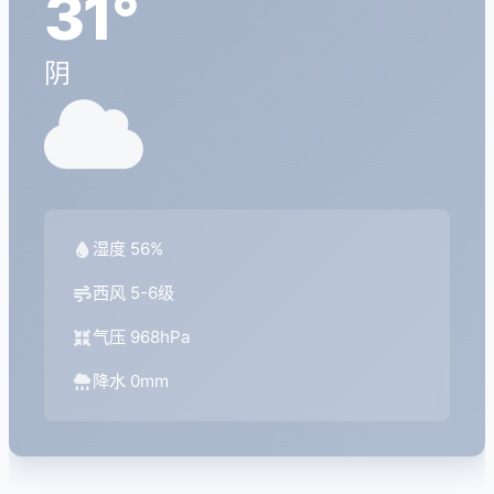
31°
阴
湿度 56%
西风 5-6级
气压 968hPa
降水 0mm