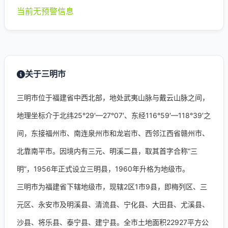
当前无预警信息
关于三明市
三明市位于福建省中西北部，地处武夷山脉与戴云山脉之间，
地理坐标介于北纬25°29′—27°07′、东经116°59′—118°39′之
间，东接福州市、南连泉州市和龙岩市、西邻江西省赣州市、
北靠南平市。因境内有三元、明溪二县，取其首字合称“三
明”，1956年正式设立三明县，1960年升格为地级市。
三明市为福建省下辖地级市，现辖2区1市9县，即梅列区、三
元区、永安市及明溪县、清流县、宁化县、大田县、尤溪县、
沙县、将乐县、泰宁县、建宁县。全市土地面积22927平方公