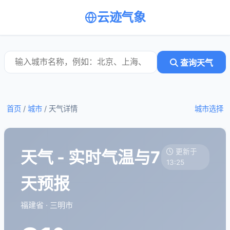
云迹气象
查询天气
首页
/
城市
/
天气详情
城市选择
天气 - 实时气温与7
更新于
13:25
天预报
福建省 · 三明市