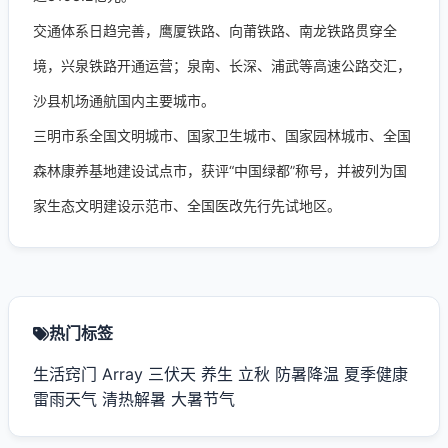
交通体系日趋完善，鹰厦铁路、向莆铁路、南龙铁路贯穿全
境，兴泉铁路开通运营；泉南、长深、浦武等高速公路交汇，
沙县机场通航国内主要城市。
三明市系全国文明城市、国家卫生城市、国家园林城市、全国
森林康养基地建设试点市，获评“中国绿都”称号，并被列为国
家生态文明建设示范市、全国医改先行先试地区。
热门标签
生活窍门
Array
三伏天
养生
立秋
防暑降温
夏季健康
雷雨天气
清热解暑
大暑节气