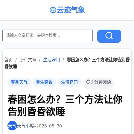
云迹气象
首页
/
所有文章
/
生活窍门
/
春困怎么办？三个方法让你告别昏
昏欲睡
⏱ 2 分钟阅读
春季天气
养生建议
生活窍门
春困怎么办？三个方法让你
告别昏昏欲睡
天气小编
•
2026-05-30