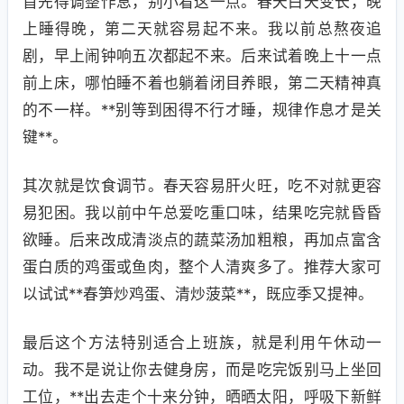
首先得调整作息，别小看这一点。春天白天变长，晚
上睡得晚，第二天就容易起不来。我以前总熬夜追
剧，早上闹钟响五次都起不来。后来试着晚上十一点
前上床，哪怕睡不着也躺着闭目养眼，第二天精神真
的不一样。**别等到困得不行才睡，规律作息才是关
键**。
其次就是饮食调节。春天容易肝火旺，吃不对就更容
易犯困。我以前中午总爱吃重口味，结果吃完就昏昏
欲睡。后来改成清淡点的蔬菜汤加粗粮，再加点富含
蛋白质的鸡蛋或鱼肉，整个人清爽多了。推荐大家可
以试试**春笋炒鸡蛋、清炒菠菜**，既应季又提神。
最后这个方法特别适合上班族，就是利用午休动一
动。我不是说让你去健身房，而是吃完饭别马上坐回
工位，**出去走个十来分钟，晒晒太阳，呼吸下新鲜