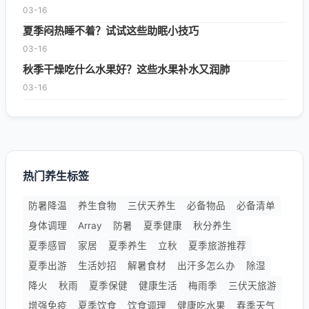
03-16
夏季闷热睡不着？试试这些助眠小技巧
03-16
秋季干燥吃什么水果好？这些水果补水又润肺
03-16
热门养生标签
防暑降温
养生食物
三伏天养生
必备物品
必备清单
身体调理
Array
防暑
夏季健康
秋分养生
夏季感冒
家居
夏季养生
立秋
夏季旅游推荐
夏季出游
生活妙招
解暑食材
出汗多怎么办
除湿
降火
秋雨
夏季保健
健康生活
梅雨季
三伏天旅游
增强免疫
夏季饮食
饮食调理
健康吃水果
春季天气