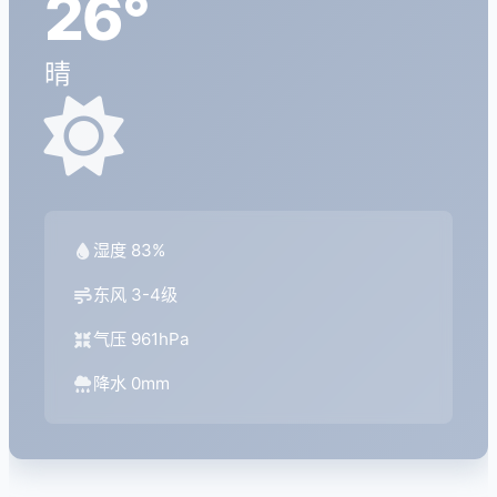
26°
晴
湿度 83%
东风 3-4级
气压 961hPa
降水 0mm