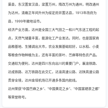
渠县，东汉置宣汉县，梁置万州，隋改万州为通州，明改通州
为达州，清雍正年间升州为绥定府并置达县，1913年改府为
县，1999年撤地设市。
经济产业方面，达州是全国三大气田之一和川气东送工程的起
点，天然气储量丰富，能源化工产业发达。同时，也是国家商
品粮基地、生猪调出大市，农业发展基础较好，以水稻、小麦
等粮食作物种植为主，还有丰富的茶叶、苎麻等特色农产品。
交通较为便利，达州是四川东向出川的重要门户，襄渝铁路、
达成铁路、达万铁路在此交汇，达渝高速公路、达陕高速公路
贯穿全境，达州金垭机场已开通多条国内航线。
达州荣获“中国苎麻之乡”、“中国黄花之乡”、“中国富硒茶之都”
等荣誉称号。