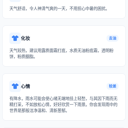
天气舒适，令人神清气爽的一天，不用担心中暑的困扰。
化妆
去油
天气较热，建议用露质面霜打底，水质无油粉底霜，透明粉
饼，粉质胭脂。
心情
较差
有降水，雨水可能会使心绪无端地挂上轻愁，与其因下雨而无
精打采，不如放松心情，好好欣赏一下雨景。你会发现雨中的
世界是那般洁净温和、清新葱郁。