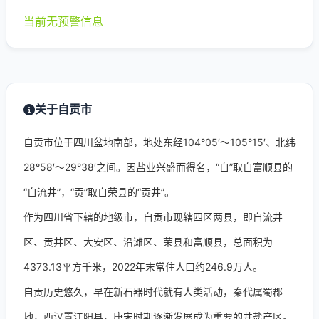
当前无预警信息
关于自贡市
自贡市位于四川盆地南部，地处东经104°05′～105°15′、北纬
28°58′～29°38′之间。因盐业兴盛而得名，“自”取自富顺县的
“自流井”，“贡”取自荣县的“贡井”。
作为四川省下辖的地级市，自贡市现辖四区两县，即自流井
区、贡井区、大安区、沿滩区、荣县和富顺县，总面积为
4373.13平方千米，2022年末常住人口约246.9万人。
自贡历史悠久，早在新石器时代就有人类活动，秦代属蜀郡
地，西汉置江阳县，唐宋时期逐渐发展成为重要的井盐产区。