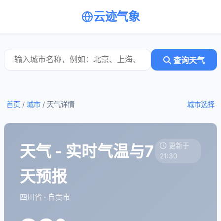
云迹气象
查询天气
首页
/
城市
/
天气详情
城市选择
天气 - 实时气温与7
更新于
21:30
天预报
四川省 · 自贡市