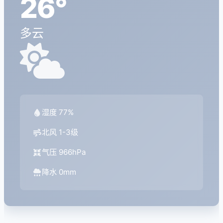
26°
多云
湿度 77%
北风 1-3级
气压 966hPa
降水 0mm