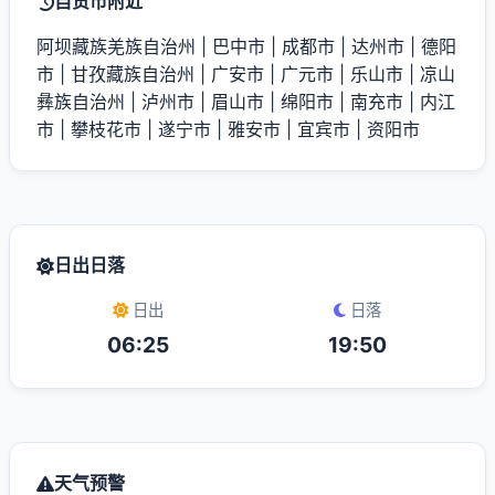
自贡市附近
阿坝藏族羌族自治州
|
巴中市
|
成都市
|
达州市
|
德阳
市
|
甘孜藏族自治州
|
广安市
|
广元市
|
乐山市
|
凉山
彝族自治州
|
泸州市
|
眉山市
|
绵阳市
|
南充市
|
内江
市
|
攀枝花市
|
遂宁市
|
雅安市
|
宜宾市
|
资阳市
日出日落
日出
日落
06:25
19:50
天气预警