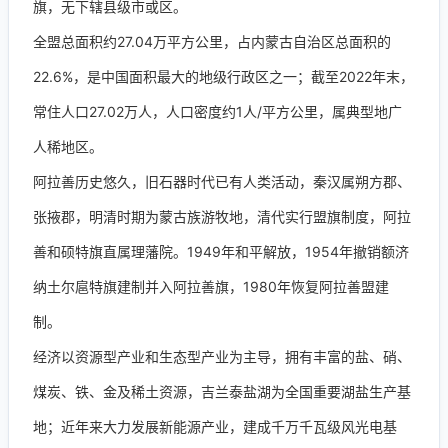
旗，无下辖县级市或区。
全盟总面积约27.04万平方公里，占内蒙古自治区总面积的
22.6%，是中国面积最大的地级行政区之一；截至2022年末，
常住人口27.02万人，人口密度约1人/平方公里，属典型地广
人稀地区。
阿拉善历史悠久，旧石器时代已有人类活动，秦汉属朔方郡、
张掖郡，明清时期为蒙古族游牧地，清代实行盟旗制度，阿拉
善和硕特旗直属理藩院。1949年和平解放，1954年撤销额济
纳土尔扈特旗建制并入阿拉善旗，1980年恢复阿拉善盟建
制。
经济以资源型产业和生态型产业为主导，拥有丰富的盐、硝、
煤炭、铁、金及稀土资源，吉兰泰盐湖为全国重要湖盐生产基
地；近年来大力发展新能源产业，建成千万千瓦级风光电基