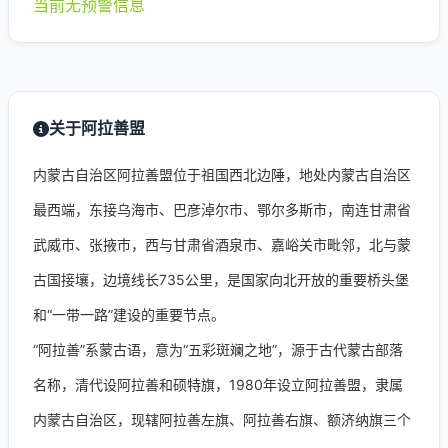
当前无预警信息
关于阿拉善盟
内蒙古自治区阿拉善盟位于祖国西北边陲，地处内蒙古自治区
最西端，东接乌海市、巴彦淖尔市、鄂尔多斯市，南连甘肃省
武威市、张掖市，西与甘肃省酒泉市、嘉峪关市毗邻，北与蒙
古国接壤，边境线长735公里，是国家向北开放的重要桥头堡
和“一带一路”建设的重要节点。
“阿拉善”系蒙古语，意为“五彩斑斓之地”，源于古代蒙古部落
名称，清代设阿拉善和硕特旗，1980年设立阿拉善盟，隶属
内蒙古自治区，现辖阿拉善左旗、阿拉善右旗、额济纳旗三个