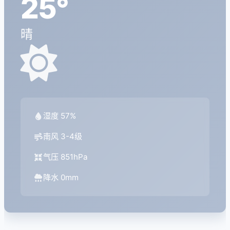
25°
晴
湿度 57%
南风 3-4级
气压 851hPa
降水 0mm