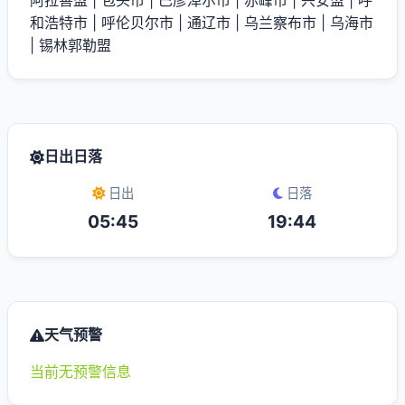
阿拉善盟
|
包头市
|
巴彦淖尔市
|
赤峰市
|
兴安盟
|
呼
和浩特市
|
呼伦贝尔市
|
通辽市
|
乌兰察布市
|
乌海市
|
锡林郭勒盟
日出日落
日出
日落
05:45
19:44
天气预警
当前无预警信息