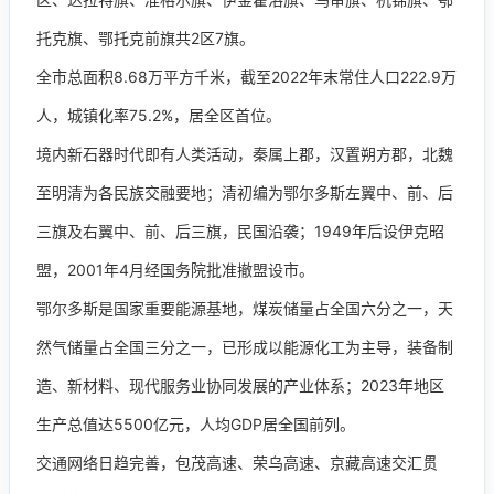
托克旗、鄂托克前旗共2区7旗。
全市总面积8.68万平方千米，截至2022年末常住人口222.9万
人，城镇化率75.2%，居全区首位。
境内新石器时代即有人类活动，秦属上郡，汉置朔方郡，北魏
至明清为各民族交融要地；清初编为鄂尔多斯左翼中、前、后
三旗及右翼中、前、后三旗，民国沿袭；1949年后设伊克昭
盟，2001年4月经国务院批准撤盟设市。
鄂尔多斯是国家重要能源基地，煤炭储量占全国六分之一，天
然气储量占全国三分之一，已形成以能源化工为主导，装备制
造、新材料、现代服务业协同发展的产业体系；2023年地区
生产总值达5500亿元，人均GDP居全国前列。
交通网络日趋完善，包茂高速、荣乌高速、京藏高速交汇贯