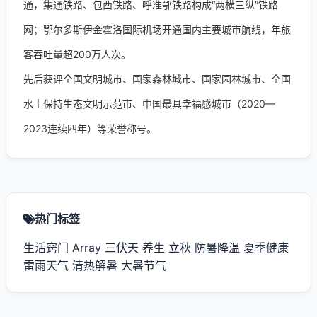
通，集通铁路、包西铁路、呼准鄂铁路构成“两横三纵”铁路
网；鄂尔多斯伊金霍洛国际机场开通国内主要城市航线，年旅
客吞吐量超200万人次。
先后获评全国文明城市、国家森林城市、国家园林城市、全国
水土保持生态文明示范市、中国最具幸福感城市（2020—
2023连续四年）等荣誉称号。
热门标签
生活窍门
Array
三伏天
养生
立秋
防暑降温
夏季健康
雷雨天气
清热解暑
大暑节气