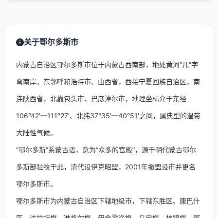
关于鄂尔多斯市
内蒙古自治区鄂尔多斯市位于内蒙古西南部，地处黄河“几”字
弯南岸，东邻呼和浩特市、山西省，西接宁夏回族自治区，南
连陕西省，北靠包头市、巴彦淖尔市，地理坐标介于东经
106°42′—111°27′、北纬37°35′—40°51′之间，属典型的温带
大陆性气候。
“鄂尔多斯”系蒙古语，意为“众多的宫殿”，源于明代蒙古鄂尔
多斯部驻牧于此，清代设伊克昭盟，2001年撤盟设市并更名
鄂尔多斯市。
鄂尔多斯市为内蒙古自治区下辖地级市，下辖东胜区、康巴什
区、达拉特旗、准格尔旗、伊金霍洛旗、乌审旗、杭锦旗、鄂