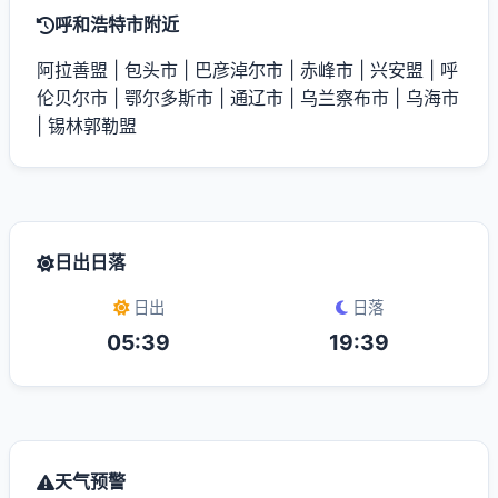
呼和浩特市附近
阿拉善盟
|
包头市
|
巴彦淖尔市
|
赤峰市
|
兴安盟
|
呼
伦贝尔市
|
鄂尔多斯市
|
通辽市
|
乌兰察布市
|
乌海市
|
锡林郭勒盟
日出日落
日出
日落
05:39
19:39
天气预警