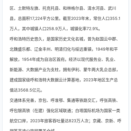
区、土默特左旗、托克托县、和林格尔县、清水河县、武川
县，总面积17,224平方公里。截至2023年末，常住人口355.1
万人，其中城镇人口258.9万人，城镇化率72.9%。
呼和浩特历史悠久，是国家历史文化名城，曾为赵国云中郡、
北魏盛乐都、辽金丰州、明清归化与绥远重镇，1949年和平
解放，1954年成为自治区首府。经济以现代服务业、乳业、
新能源、大数据产业为支柱，拥有伊利、蒙牛两大乳企总部，
建成国家级呼和浩特大数据云计算基地，2023年地区生产总
值达3568.5亿元。
交通体系完善，京包、呼准鄂、集通等铁路交汇，呼张高铁、
呼包银高铁（在建）强化区域联通；白塔国际机场为国家一类
航空口岸，2023年旅客吞吐量达823万人次；京藏、京新、呼
朔等高速公路网覆盖全域。