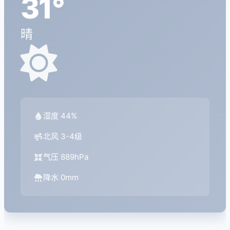
31°
晴
湿度 44%
北风 3-4级
气压 889hPa
降水 0mm