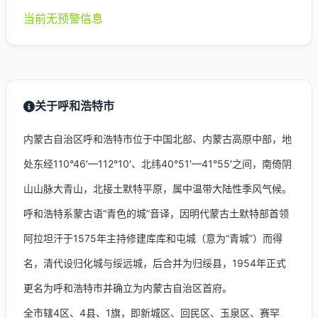
当前无预警信息
关于呼和浩特市
内蒙古自治区呼和浩特市位于中国北部、内蒙古高原中部，地
处东经110°46′—112°10′、北纬40°51′—41°55′之间，南倚阴
山山脉大青山，北接土默特平原，属中温带大陆性季风气候。
呼和浩特系蒙古语“青色的城”音译，因明代蒙古土默特部首领
阿拉坦汗于1575年主持修建库库和屯城（意为“青城”）而得
名，清代设归化城与绥远城，后合并为归绥县，1954年正式
更名为呼和浩特市并确立为内蒙古自治区首府。
全市辖4区、4县、1旗，即新城区、回民区、玉泉区、赛罕