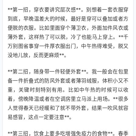
**第一招，穿衣要讲究层次感**。别想着一套衣服穿
到底，早晚温差大的时候，最好是穿可以叠加或者方
便脱的衣服。比如里面穿个薄卫衣，外面加件风衣或
薄外套，这样热了可以脱，冷了也能马上穿上。**千
万别图省事穿一件厚衣服出门，中午热得难受，脱又
没地儿放，反而更麻烦**。
**第二招，随身带一件轻便外套**。我一般会在包里
备一件折叠式的防风外套或者薄羽绒服，体积小又不
重，关键时刻特别有用。比如中午热的时候可以收
着，傍晚降温或者在空调房里立马派上用场。**很多
人觉得春天已经暖和了就不带外套，结果一吹风就容
易感冒，这点一定要注意**。
**第三招，饮食上要多吃增强免疫力的食物**。春季