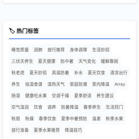
🏷️ 热门标签
睡觉质量
润肺
旅行推荐
身体调理
生活妙招
三伏天养生
夏天健康
防中暑
天气变化
缓解春困
秋老虎
夏天妙招
高温防暑
补水
夏天饮食
清凉出行
养生
祛湿食谱
湿热天气
家庭防潮
室内降温
Array
除湿
健康吃水果
空调干燥
夏季舒适
养生建议
空气湿润
饮食
调养
防暑降温
春季养生
生活窍门
秋雨
秋燥
春季饮食
夏季中暑预防
温差
秋季水果
旅行准备
夏季水果推荐
降温技巧